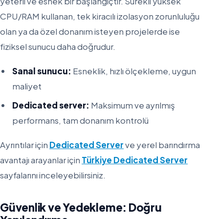
yeterli ve esnek bir başlangıçtır. Sürekli yüksek
CPU/RAM kullanan, tek kiracılı izolasyon zorunluluğu
olan ya da özel donanım isteyen projelerde ise
fiziksel sunucu daha doğrudur.
Sanal sunucu:
Esneklik, hızlı ölçekleme, uygun
maliyet
Dedicated server:
Maksimum ve ayrılmış
performans, tam donanım kontrolü
Ayrıntılar için
Dedicated Server
ve yerel barındırma
avantajı arayanlar için
Türkiye Dedicated Server
sayfalarını inceleyebilirsiniz.
Güvenlik ve Yedekleme: Doğru