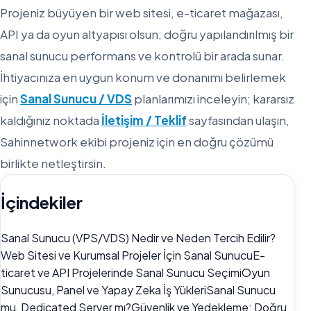
Projeniz büyüyen bir web sitesi, e-ticaret mağazası,
API ya da oyun altyapısı olsun; doğru yapılandırılmış bir
sanal sunucu performans ve kontrolü bir arada sunar.
İhtiyacınıza en uygun konum ve donanımı belirlemek
için
Sanal Sunucu / VDS
planlarımızı inceleyin; kararsız
kaldığınız noktada
İletişim / Teklif
sayfasından ulaşın,
Sahinnetwork ekibi projeniz için en doğru çözümü
birlikte netleştirsin.
İçindekiler
Sanal Sunucu (VPS/VDS) Nedir ve Neden Tercih Edilir?
Web Sitesi ve Kurumsal Projeler İçin Sanal Sunucu
E-
ticaret ve API Projelerinde Sanal Sunucu Seçimi
Oyun
Sunucusu, Panel ve Yapay Zeka İş Yükleri
Sanal Sunucu
mu, Dedicated Server mı?
Güvenlik ve Yedekleme: Doğru