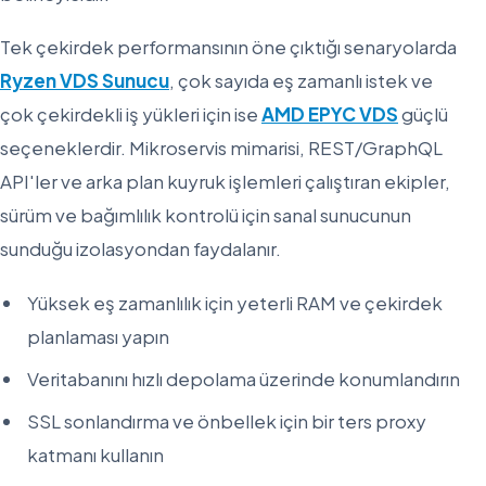
Tek çekirdek performansının öne çıktığı senaryolarda
Ryzen VDS Sunucu
, çok sayıda eş zamanlı istek ve
çok çekirdekli iş yükleri için ise
AMD EPYC VDS
güçlü
seçeneklerdir. Mikroservis mimarisi, REST/GraphQL
API'ler ve arka plan kuyruk işlemleri çalıştıran ekipler,
sürüm ve bağımlılık kontrolü için sanal sunucunun
sunduğu izolasyondan faydalanır.
Yüksek eş zamanlılık için yeterli RAM ve çekirdek
planlaması yapın
Veritabanını hızlı depolama üzerinde konumlandırın
SSL sonlandırma ve önbellek için bir ters proxy
katmanı kullanın