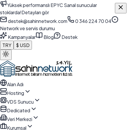
Yüksek performanslı EPYC Sanal sunucular
stoklarda!
Detayları gör
destek@sahinnetwork.com
0 346 224 70 04
Network ve servis durumu
Kampanyalar
Blog
Destek
TRY
$ USD
Alan Adı
Hosting
VDS Sunucu
Dedicated
Veri Merkezi
Kurumsal