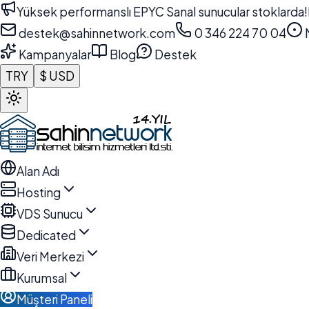
Yüksek performanslı EPYC Sanal sunucular stoklarda!
destek@sahinnetwork.com
0 346 224 70 04
N
Kampanyalar
Blog
Destek
TRY
$ USD
Alan Adı
Hosting
VDS Sunucu
Dedicated
Veri Merkezi
Kurumsal
Müşteri Paneli