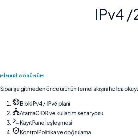
IPv4 /
MIMARI GÖRÜNÜM
Siparişe gitmeden önce ürünün temel akışını hızlıca okuy
Blok
IPv4 / IPv6 planı
Atama
CIDR ve kullanım senaryosu
Kayıt
Panel eşleşmesi
Kontrol
Politika ve doğrulama