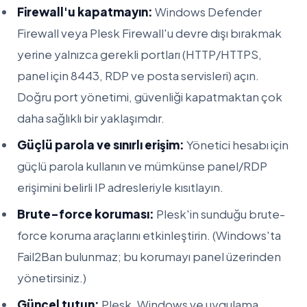
Firewall'u kapatmayın:
Windows Defender
Firewall veya Plesk Firewall'u devre dışı bırakmak
yerine yalnızca gerekli portları (HTTP/HTTPS,
panel için 8443, RDP ve posta servisleri) açın.
Doğru port yönetimi, güvenliği kapatmaktan çok
daha sağlıklı bir yaklaşımdır.
Güçlü parola ve sınırlı erişim:
Yönetici hesabı için
güçlü parola kullanın ve mümkünse panel/RDP
erişimini belirli IP adresleriyle kısıtlayın.
Brute-force koruması:
Plesk'in sunduğu brute-
force koruma araçlarını etkinleştirin. (Windows'ta
Fail2Ban bulunmaz; bu korumayı panel üzerinden
yönetirsiniz.)
Güncel tutun:
Plesk, Windows ve uygulama