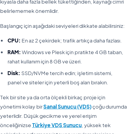
kıyasla daha fazla bellek tükettiğinden, kaynağı cimri
belirlememek önemlidir.
Başlangıç için aşağıdaki seviyeleri dikkate alabilirsiniz:
CPU:
En az 2 çekirdek; trafik artıkça daha fazlası.
RAM:
Windows ve Plesk için pratikte 4 GB taban,
rahat kullanım için 8 GB ve üzeri.
Disk:
SSD/NVMe tercih edin; işletim sistemi,
panel ve siteler için yeterli boş alan bırakın.
Tek bir site ya da orta ölçekli birkaç proje için
yönetimi kolay bir
Sanal Sunucu (VDS)
çoğu durumda
yeterlidir. Düşük gecikme ve yerel erişim
önceliğinizse
Türkiye VDS Sunucu
, yüksek tek