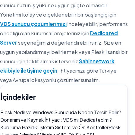
sunucunuzun iş yüküne uygun güçte olmasıdır.
Yönetimi kolay ve ölçeklenebilir bir başlangıç için
VDS sunucu çözümlerimizi
inceleyebilir, performans
önceliği olan kurumsal projeleriniz için
Dedicated
Server
seçeneğimizi değerlendirebilirsiniz. Size en
uygun yapılandırmayı belirlemek veya Plesk lisanslı bir
sunucu için teklif almak isterseniz
Sahinnetwork
ekibiyle iletişime geçin
; ihtiyacınıza göre Türkiye
veya Avrupa lokasyonlu çözümler sunalım.
İçindekiler
Plesk Nedir ve Windows Sunucuda Neden Tercih Edilir?
Donanım ve Kaynak İhtiyacı: VDS mı Dedicated mı?
Kuruluma Hazırlık: İşletim Sistemi ve Ön Kontroller
Plesk
Kurulum Adımları (Windows)
IIS, DNS ve SSL