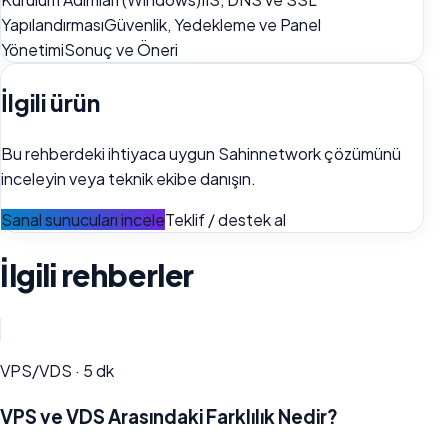
Yapılandırması
Güvenlik, Yedekleme ve Panel
Yönetimi
Sonuç ve Öneri
İlgili ürün
Bu rehberdeki ihtiyaca uygun Sahinnetwork çözümünü
inceleyin veya teknik ekibe danışın.
Sanal sunucuları incele
Teklif / destek al
İlgili rehberler
VPS/VDS
·
5
dk
VPS ve VDS Arasındaki Farklılık Nedir?