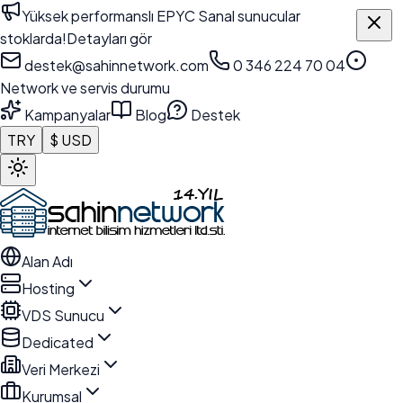
Yüksek performanslı EPYC Sanal sunucular
stoklarda!
Detayları gör
destek@sahinnetwork.com
0 346 224 70 04
Network ve servis durumu
Kampanyalar
Blog
Destek
TRY
$ USD
Alan Adı
Hosting
VDS Sunucu
Dedicated
Veri Merkezi
Kurumsal